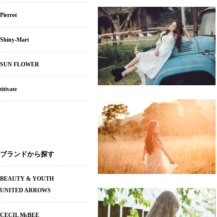
Pierrot
Shiny-Mart
SUN FLOWER
titivate
ブランドから探す
BEAUTY & YOUTH
UNITED ARROWS
CECIL McBEE