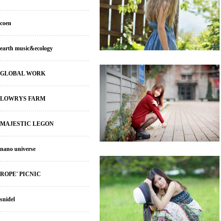
coen
earth music&ecology
GLOBAL WORK
LOWRYS FARM
MAJESTIC LEGON
nano universe
ROPE' PICNIC
snidel