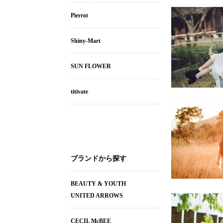
Pierrot
Shiny-Mart
SUN FLOWER
titivate
ブランドから探す
BEAUTY & YOUTH
UNITED ARROWS
CECIL McBEE