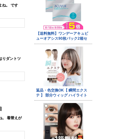
ね。 です
はりダントツ
目
。 着替えが