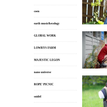
coen
earth music&ecology
GLOBAL WORK
LOWRYS FARM
MAJESTIC LEGON
nano universe
ROPE' PICNIC
snidel