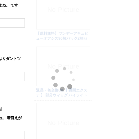
ね。 です
はりダントツ
目
。 着替えが