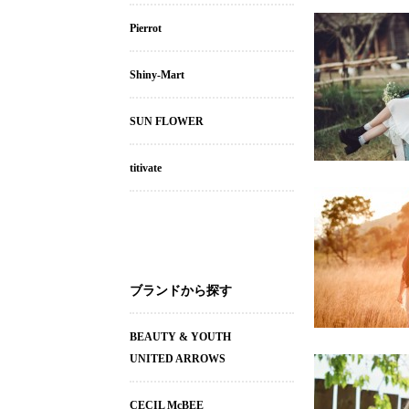
Pierrot
Shiny-Mart
SUN FLOWER
titivate
ブランドから探す
BEAUTY & YOUTH
UNITED ARROWS
CECIL McBEE