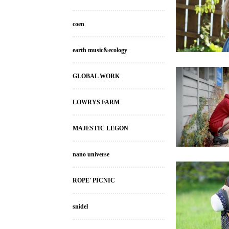
coen
earth music&ecology
GLOBAL WORK
LOWRYS FARM
MAJESTIC LEGON
nano universe
ROPE' PICNIC
snidel