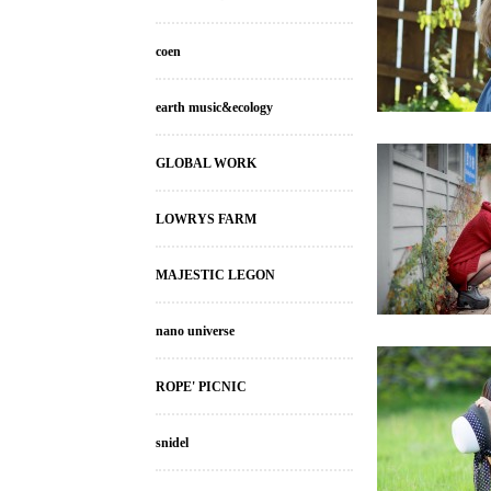
coen
earth music&ecology
GLOBAL WORK
LOWRYS FARM
MAJESTIC LEGON
nano universe
ROPE' PICNIC
snidel