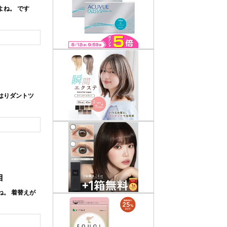
ね。 です
はりダントツ
目
。 着替えが