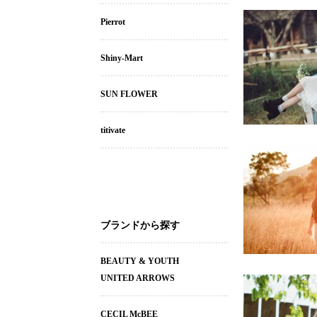
Pierrot
Shiny-Mart
SUN FLOWER
titivate
ブランドから探す
BEAUTY & YOUTH
UNITED ARROWS
CECIL McBEE